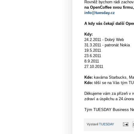
Rovněž bychom rádi zachov
na OpenCoffee svou firmu, 
info@tuesday.cz
A kdy vás čekají další Ope
Kdy:
24.2.2011 - Dobrý Web
31.3.2011 - patronát Nokia
19.5.2011
23.6.2011
8.9.2011
27.10.2011
Kde:
kavárna Starbucks, Ma
Kdo:
těší se na Vás tým 
Děkujeme vám za přízeň v r
zdraví a úspěchu a 24.února
Tým TUESDAY Business Ne
Vystavil
TUESDAY