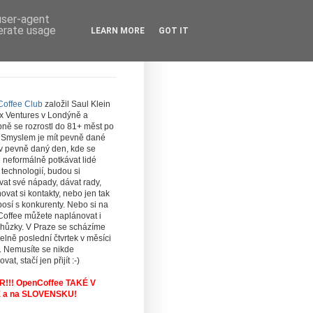
 user-agent
nerate usage
LEARN MORE
GOT IT
offee Club
založil Saul Klein
ex Ventures v Londýně a
ně se rozrostl do 81+ měst po
. Smyslem je mít pevně dané
 v pevně daný den, kde se
 neformálně potkávat lidé
technologií, budou si
at své nápady, dávat rady,
vat si kontakty, nebo jen tak
osí s konkurenty. Nebo si na
offee můžete naplánovat i
chůzky. V Praze se scházíme
elně poslední čtvrtek v měsíci
. Nemusíte se nikde
ovat, stačí jen přijít :-)
!!! OpenCoffee TAKÉ V
 a na SLOVENSKU!