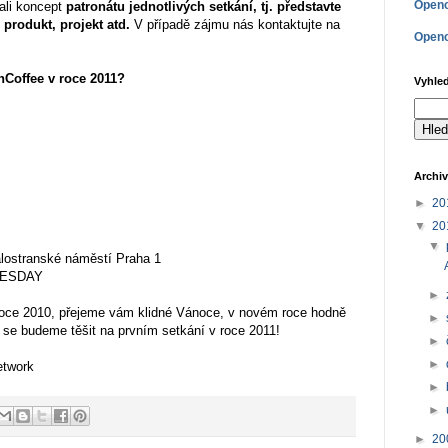
Openc
ali koncept
patronátu jednotlivých setkání, tj. představte
produkt, projekt atd.
V případě zájmu nás kontaktujte na
Openc
nCoffee v roce 2011?
Vyhle
Archiv
►
20
▼
20
▼
lostranské náměstí Praha 1
TUESDAY
►
oce 2010, přejeme vám klidné Vánoce, v novém roce hodně
►
 se budeme těšit na prvním setkání v roce 2011!
►
►
twork
►
►
►
20