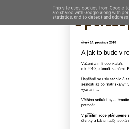
This site uses cookies from Google to 
are shared with Google along with per
statistics, and to detect and address
úterý 14. prosince 2010
A jak to bude v 
Vážení a milí openkafaři,
rok 2010 je téměř za námi.
R
Úspěšně se uskutečnilo 8 se
sešlosti až po "natřískaný" 
vyznání....
Většina setkání byla tématic
patronát.
V příštím roce plánujeme s
čtvrtky a tak si raději setká