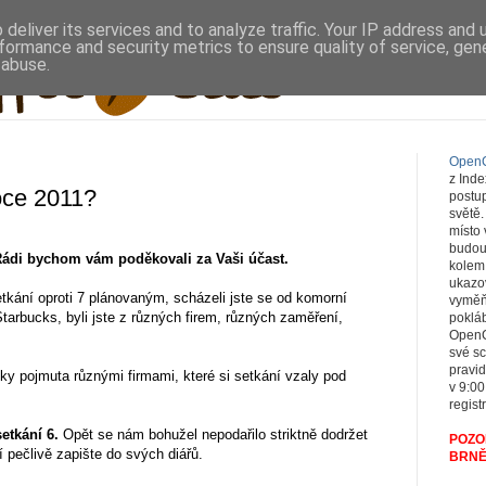
deliver its services and to analyze traffic. Your IP address and
formance and security metrics to ensure quality of service, ge
 abuse.
OpenC
z Ind
roce 2011?
postup
světě
místo
budou
ádi bychom vám poděkovali za Vaši účast.
kolem 
ukazov
tkání oproti 7 plánovaným, scházeli jste se od komorní
vyměňo
Starbucks, byli jste z různých firem, různých zaměření,
pokláb
OpenC
své s
pravid
ky pojmuta různými firmami, které si setkání vzaly pod
v 9:00
registr
etkání 6.
Opět se nám bohužel nepodařilo striktně dodržet
POZOR
ní pečlivě zapište do svých diářů.
BRNĚ