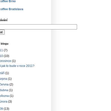
offee Brno
offee Bratislava
dávání
 blogu
11
(7)
10
(10)
prosince
(1)
A jak to bude v roce 2011?
září
(1)
srpna
(1)
června
(2)
dubna
(1)
března
(1)
února
(3)
09
(13)