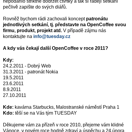
nepodařilo striktně dodržet čtvrtky a tak si raději setkání
pečlivě zapište do svých diářů.
Rovněž bychom rádi zachovali koncept
patronátu
jednotlivých setkání, tj. představte na OpenCoffee svou
firmu, produkt, projekt atd.
V případě zájmu nás
kontaktujte na
info@tuesday.cz
A kdy vás čekají další OpenCoffee v roce 2011?
Kdy:
24.2.2011 - Dobrý Web
31.3.2011 - patronát Nokia
19.5.2011
23.6.2011
8.9.2011
27.10.2011
Kde:
kavárna Starbucks, Malostranské náměstí Praha 1
Kdo:
těší se na Vás tým TUESDAY
Děkujeme vám za přízeň v roce 2010, přejeme vám klidné
Vánoce, v novém roce hodně zdraví a úspěchu a 24.února