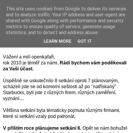
This site uses cookies from Google to deliver its services
and to analyze traffic. Your IP address and user-agent are
shared with Google along with performance and security
metrics to ensure quality of service, generate usage
statistics, and to detect and address abuse.
úterý 14. prosince 2010
A jak to bude v roce 2011?
LEARN MORE
GOT IT
Vážení a milí openkafaři,
rok 2010 je téměř za námi.
Rádi bychom vám poděkovali
za Vaši účast.
Úspěšně se uskutečnilo 8 setkání oproti 7 plánovaným,
scházeli jste se od komorní sešlosti až po "natřískaný"
Starbucks, byli jste z různých firem, různých zaměření,
vyznání....
Většina setkání byla tématicky pojmuta různými firmami,
které si setkání vzaly pod patronát.
V příštím roce plánujeme setkání 6.
Opět se nám bohužel