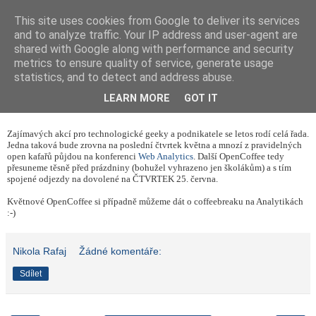
This site uses cookies from Google to deliver its services
and to analyze traffic. Your IP address and user-agent are
shared with Google along with performance and security
metrics to ensure quality of service, generate usage
statistics, and to detect and address abuse.
pátek 22. května 2009
Další OpenCoffee bude ... v červnu
LEARN MORE
GOT IT
Zajímavých akcí pro technologické geeky a podnikatele se letos rodí celá řada.
Jedna taková bude zrovna na poslední čtvrtek května a mnozí z pravidelných
open kafařů půjdou na konferenci
Web Analytics
. Další OpenCoffee tedy
přesuneme těsně před prázdniny (bohužel vyhrazeno jen školákům) a s tím
spojené odjezdy na dovolené na ČTVRTEK 25. června.
Květnové OpenCoffee si případně můžeme dát o coffeebreaku na Analytikách
:-)
Nikola Rafaj
Žádné komentáře:
Sdílet