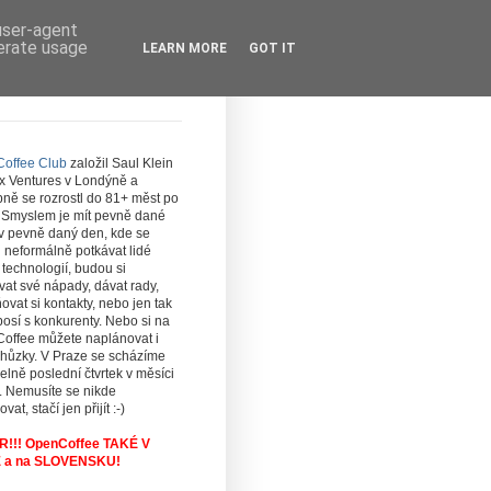
 user-agent
nerate usage
LEARN MORE
GOT IT
offee Club
založil Saul Klein
ex Ventures v Londýně a
ně se rozrostl do 81+ měst po
. Smyslem je mít pevně dané
 v pevně daný den, kde se
 neformálně potkávat lidé
technologií, budou si
at své nápady, dávat rady,
vat si kontakty, nebo jen tak
osí s konkurenty. Nebo si na
offee můžete naplánovat i
chůzky. V Praze se scházíme
elně poslední čtvrtek v měsíci
. Nemusíte se nikde
ovat, stačí jen přijít :-)
!!! OpenCoffee TAKÉ V
 a na SLOVENSKU!