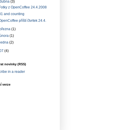
dubna
(3)
Fotky z OpenCoffee 24.4.2008
81 and counting
OpenCoffee příští čtvrtek 24.4.
března
(1)
února
(1)
ledna
(2)
07
(4)
at novinky (RSS)
ribe in a reader
í verze