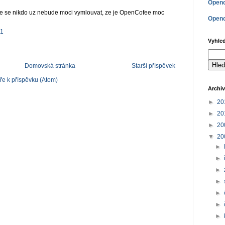
Openc
e se nikdo uz nebude moci vymlouvat, ze je OpenCofee moc
Openc
11
Vyhle
Domovská stránka
Starší příspěvek
e k příspěvku (Atom)
Archiv
►
20
►
20
►
20
▼
20
►
►
►
►
►
►
►