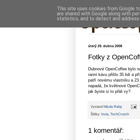
This site uses cookies from Google to 
are shared with Google along with per
statistics, and to detect and address
úterý 29. dubna 2008
Fotky z OpenCof
Dubnové OpenCoffee bylo náv
ranní kávu přišlo 35 lidí a
patří novému vlastníku a 23
napadá, že květnové OpenC
jak byste si to přáli vy?
Vystavil
Nikola Rafaj
Štítky:
Invia
,
TechCrunch
1 komentář: