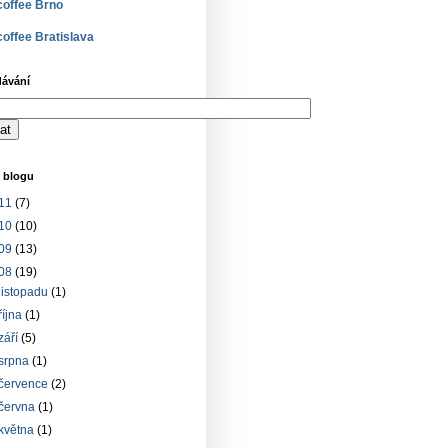
offee Brno
offee Bratislava
dávání
 blogu
11
(7)
10
(10)
09
(13)
08
(19)
listopadu
(1)
října
(1)
září
(5)
srpna
(1)
července
(2)
června
(1)
května
(1)