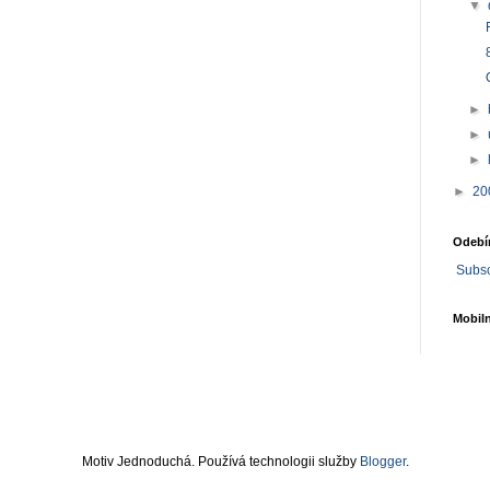
▼
►
►
►
►
20
Odebír
Subsc
Mobiln
Motiv Jednoduchá. Používá technologii služby
Blogger
.