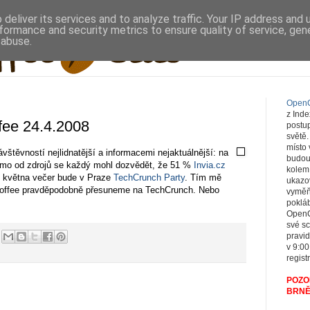
deliver its services and to analyze traffic. Your IP address and
formance and security metrics to ensure quality of service, ge
 abuse.
OpenC
z Ind
fee 24.4.2008
postup
světě
místo
štěvností nejlidnatější a informacemi nejaktuálnější: na
budou
 přímo od zdrojů se každý mohl dozvědět, že 51 %
Invia.cz
kolem 
. května večer bude v Praze
TechCrunch Party
. Tím mě
ukazov
offee pravděpodobně přesuneme na TechCrunch. Nebo
vyměňo
pokláb
OpenC
své s
pravid
v 9:00
registr
POZOR
BRNĚ